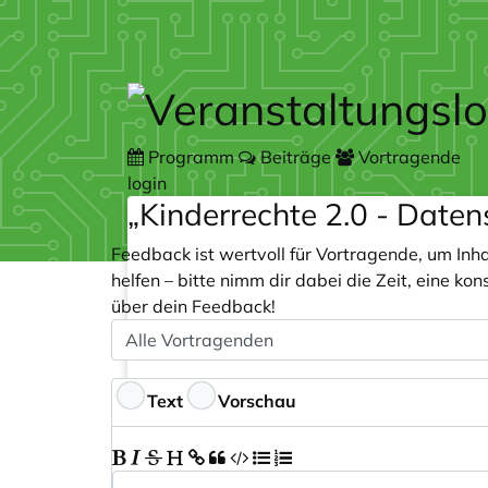
Zum Hauptteil springen
Programm
Beiträge
Vortragende
login
„Kinderrechte 2.0 - Daten
Feedback ist wertvoll für Vortragende, um Inh
helfen – bitte nimm dir dabei die Zeit, eine k
über dein Feedback!
Speaker
Optional
Feedback
Text
Vorschau